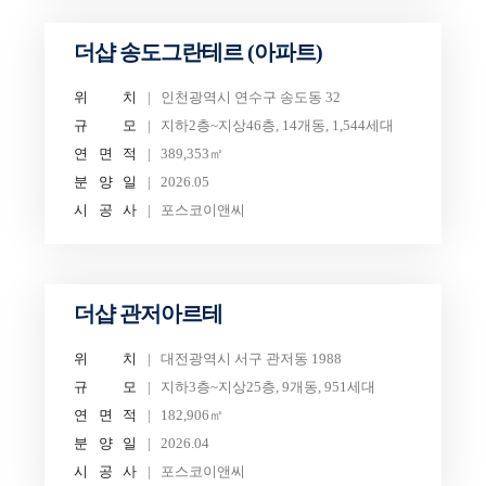
더샵 송도그란테르 (아파트)
위
치
인천광역시 연수구 송도동 32
규
모
지하2층~지상46층, 14개동, 1,544세대
연
면
적
389,353㎡
분
양
일
2026.05
시
공
사
포스코이앤씨
더샵 관저아르테
위
치
대전광역시 서구 관저동 1988
규
모
지하3층~지상25층, 9개동, 951세대
연
면
적
182,906㎡
분
양
일
2026.04
시
공
사
포스코이앤씨