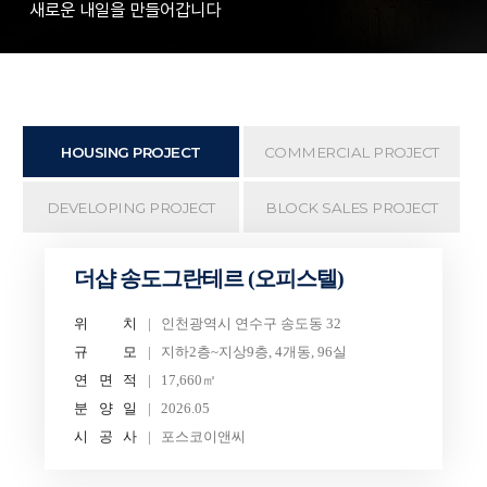
새로운 내일을 만들어갑니다
HOUSING PROJECT
COMMERCIAL PROJECT
DEVELOPING PROJECT
BLOCK SALES PROJECT
더샵 송도그란테르 (오피스텔)
위
치
인천광역시 연수구 송도동 32
규
모
지하2층~지상9층, 4개동, 96실
연
면
적
17,660㎡
분
양
일
2026.05
시
공
사
포스코이앤씨