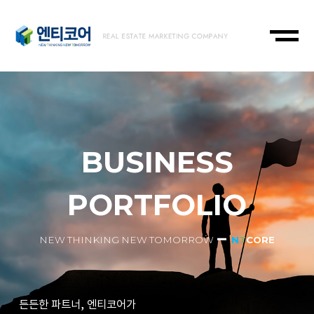
BUSINESS
PORTFOLIO
NEW THINKING NEW TOMORROW
N
T
CORE
든든한 파트너, 엔티코어가