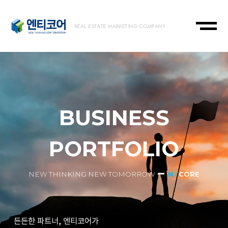
BUSINESS
PORTFOLIO
NEW THINKING NEW TOMORROW
N
T
CORE
든든한 파트너, 엔티코어가