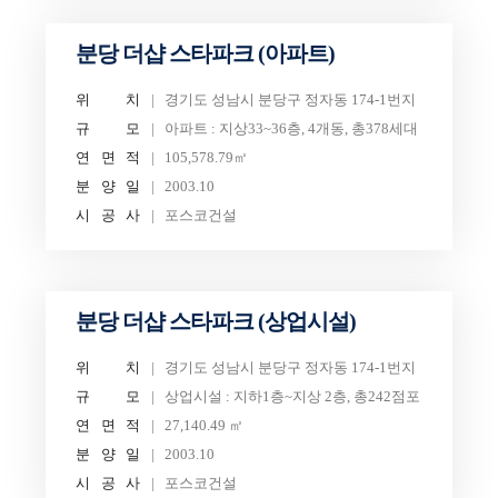
분당 더샵 스타파크 (아파트)
위
치
경기도 성남시 분당구 정자동 174-1번지
규
모
아파트 : 지상33~36층, 4개동, 총378세대
연
면
적
105,578.79㎡
분
양
일
2003.10
시
공
사
포스코건설
분당 더샵 스타파크 (상업시설)
위
치
경기도 성남시 분당구 정자동 174-1번지
규
모
상업시설 : 지하1층~지상 2층, 총242점포
연
면
적
27,140.49 ㎡
분
양
일
2003.10
시
공
사
포스코건설