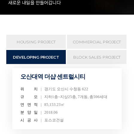
새로운 내일을 만들어갑니다
HOUSING PROJECT
COMMERCIAL PROJECT
DEVELOPING PROJECT
BLOCK SALES PROJECT
오산대역 더샵 센트럴시티
위
치
경기도 오산시 수청동 622
규
모
지하1층~지상25층, 7개동, 총596세대
연
면
적
85,153.23㎡
분
양
일
2018.06
시
공
사
포스코건설